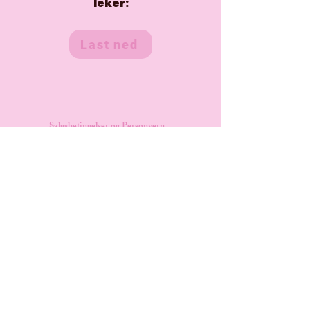
leker:
Last ned
Salgsbetingelser og Personvern
Different languages:
Drinking Games
More Sites:
Heads Up Online
Promillekalkulator
Impostor Game