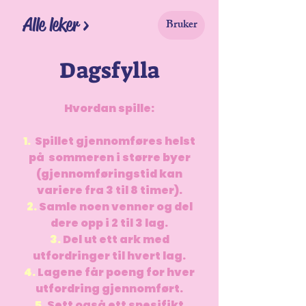
Alle leker >
Bruker
Dagsfylla
Hvordan spille:
1.
Spillet gjennomføres helst
på sommeren i større byer
(gjennomføringstid kan
variere fra 3 til 8 timer).
2.
Samle noen venner og del
dere opp i 2 til 3 lag.
3.
Del ut ett ark med
utfordringer til hvert lag.
4.
Lagene får poeng for hver
utfordring gjennomført.
5.
Sett også ett spesifikt