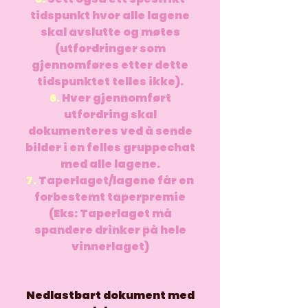
tidspunkt hvor alle lagene
skal avslutte og møtes
(utfordringer som
gjennomføres etter dette
tidspunktet telles ikke).
6.
Hver gjennomført
utfordring skal
dokumenteres ved å sende
bilder i en felles gruppechat
med alle lagene.
7.
Taperlaget/lagene får en
forbestemt taperpremie
(Eks: Taperlaget må
spandere drinker på hele
vinnerlaget)
Nedlastbart dokument med